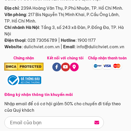
Địa chỉ
: 239A Hoàng Văn Thụ, P.Phú Nhuận, TP. Hồ Chí Minh.
Văn phòng
:
217 Bis Nguyễn Thị Minh Khai, P.Cầu Ông Lãnh,
TP. Hồ Chí Minh.
Chi nhánh Hà Nội
:
Tầng 3, số 243 xã Đàn, P.Đống Đa, TP. Hà
Nội
Điện thoại
:
028 73056789
|
Hotline
:
1900 1177
Website
:
dulichviet.com.vn
|
Email
:
info@dulichviet.com.vn
Chứng nhận
Kết nối với chúng tôi
Chấp nhận thanh toán
Đăng ký nhận thông tin khuyến mãi
Nhập email để có cơ hội giảm 50% cho chuyến đi tiếp theo
của Quý khách