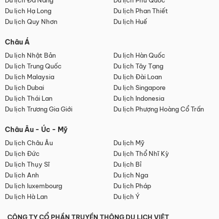
Du lịch Đà Nẵng
Du lịch Phú Quốc
Du lịch Hạ Long
Du lịch Phan Thiết
Du lịch Quy Nhơn
Du lịch Huế
Châu Á
Du lịch Nhật Bản
Du lịch Hàn Quốc
Du lịch Trung Quốc
Du lịch Tây Tạng
Du lịch Malaysia
Du lịch Đài Loan
Du lịch Dubai
Du lịch Singapore
Du lịch Thái Lan
Du lịch Indonesia
Du lịch Trương Gia Giới
Du lịch Phượng Hoàng Cổ Trấn
Châu Âu - Úc - Mỹ
Du lịch Châu Âu
Du lịch Mỹ
Du lịch Đức
Du lịch Thổ Nhĩ Kỳ
Du lịch Thụy Sĩ
Du lịch Bỉ
Du lịch Anh
Du lịch Nga
Du lịch luxembourg
Du lịch Pháp
Du lịch Hà Lan
Du lịch Ý
CÔNG TY CỔ PHẦN TRUYỀN THÔNG DU LỊCH VIỆT