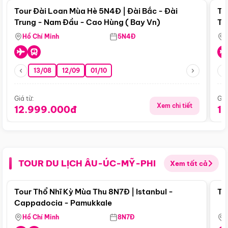
Tour Đài Loan Mùa Hè 5N4Đ | Đài Bắc - Đài
To
Trung - Nam Đầu - Cao Hùng ( Bay Vn)
Tr
Hồ Chí Minh
5N4Đ
13/08
12/09
01/10
Giá từ:
Giá
Xem chi tiết
12.999.000đ
1
TOUR DU LỊCH ÂU-ÚC-MỸ-PHI
Xem tất cả
Điểm nổi bật
Tour Thổ Nhĩ Kỳ Mùa Thu 8N7Đ | Istanbul -
To
Cappadocia - Pamukkale
Hồ Chí Minh
8N7Đ