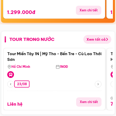
Xem chi tiết
1.299.000đ
1.
TOUR TRONG NƯỚC
Xem tất cả
Điểm nổi bật
Tour Miền Tây 1N | Mỹ Tho - Bến Tre - Cù Lao Thới
To
Sơn
Hu
Hồ Chí Minh
1N0Đ
23/08
Giá
Xem chi tiết
7
Liên hệ