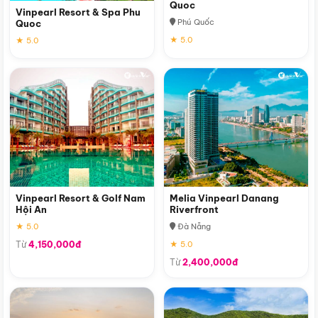
Quoc
Vinpearl Resort & Spa Phu
Phú Quốc
Quoc
★ 5.0
★ 5.0
Vinpearl Resort & Golf Nam
Melia Vinpearl Danang
Hội An
Riverfront
★ 5.0
Đà Nẵng
Từ
4,150,000đ
★ 5.0
Từ
2,400,000đ