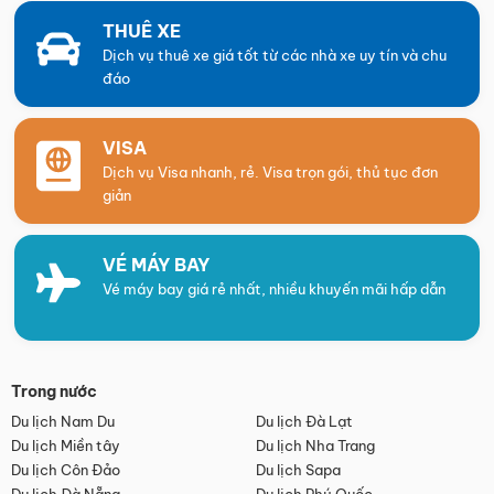
THUÊ XE
Dịch vụ thuê xe giá tốt từ các nhà xe uy tín và chu
đáo
VISA
Dịch vụ Visa nhanh, rẻ. Visa trọn gói, thủ tục đơn
giản
VÉ MÁY BAY
Vé máy bay giá rẻ nhất, nhiều khuyến mãi hấp dẫn
Trong nước
Du lịch Nam Du
Du lịch Đà Lạt
Du lịch Miền tây
Du lịch Nha Trang
Du lịch Côn Đảo
Du lịch Sapa