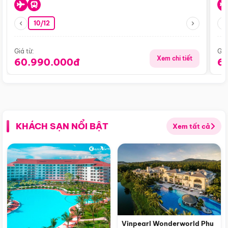
10/12
Giá từ:
Giá
Xem chi tiết
60.990.000đ
6
KHÁCH SẠN NỔI BẬT
Xem tất cả
Vinpearl Wonderworld Phu