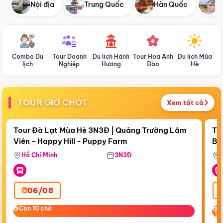
Nội địa
Trung Quốc
Hàn Quốc
N
Combo Du
Tour Doanh
Du lịch Hành
Tour Hoa Anh
Du lịch Mùa
D
lịch
Nghiệp
Hương
Đào
Hè
TOUR GIỜ CHÓT
Xem tất cả
Điểm nổi bật
Còn
19:19:26
Cò
Tour Đà Lạt Mùa Hè 3N3Đ | Quảng Trường Lâm
To
Viên - Happy Hill - Puppy Farm
Bế
Ma
Hồ Chí Minh
3N3Đ
06/08
‹
Còn 10 chỗ
Còn 10 chỗ
C
C