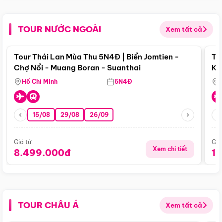
TOUR NƯỚC NGOÀI
Xem tất cả
Điểm nổi bật
Tour Thái Lan Mùa Thu 5N4Đ | Biển Jomtien -
To
Chợ Nổi - Muang Boran - Suanthai
Ku
Si
Hồ Chí Minh
5N4Đ
15/08
29/08
26/09
Giá từ:
Giá
Xem chi tiết
8.499.000đ
1
TOUR CHÂU Á
Xem tất cả
Điểm nổi bật