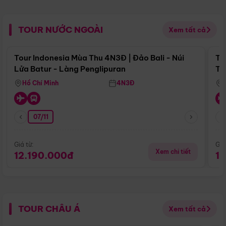
TOUR NƯỚC NGOÀI
Xem tất cả
Điểm nổi bật
Tour Indonesia Mùa Thu 4N3Đ | Đảo Bali - Núi
To
Lửa Batur - Làng Penglipuran
Tr
Hồ Chí Minh
4N3Đ
07/11
Giá từ:
Giá
Xem chi tiết
12.190.000đ
1
TOUR CHÂU Á
Xem tất cả
Điểm nổi bật