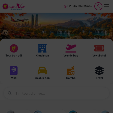
TP. Hồ Chí Minh
Tour trọn gói
Khách sạn
Vé máy bay
Vé vui chơi
Thêm
Visa
Xe đưa đón
Combo