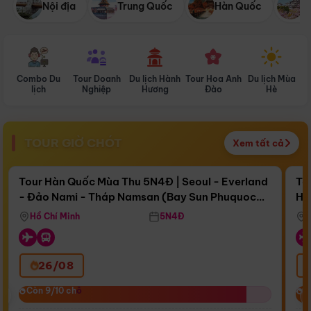
Nội địa
Trung Quốc
Hàn Quốc
N
Combo Du
Tour Doanh
Du lịch Hành
Tour Hoa Anh
Du lịch Mùa
D
lịch
Nghiệp
Hương
Đào
Hè
TOUR GIỜ CHÓT
Xem tất cả
Điểm nổi bật
Còn
16 ngày 13:53:11
Cò
Tour Hàn Quốc Mùa Thu 5N4Đ | Seoul - Everland
To
- Đảo Nami - Tháp Namsan (Bay Sun Phuquoc
Hò
Bay Sun Phuquoc Airways
Tặ
Airways)
Aq
Hồ Chí Minh
5N4Đ
26/08
‹
Còn 9/10 chỗ
Còn 9/10 chỗ
C
C