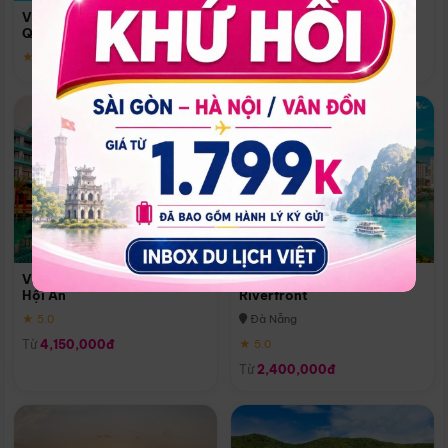
Quoc
Vinpearl Resort & Spa Phu
Phú Quốc
Quoc
★ 5.0
★ 5.0
Vinpearl Resort & Golf Nam
Melia Vinpearl Danang
Hội An
Riverfront
★ 5.0
Đà Nẵng
Từ
4,150,000đ
★ 5.0
Từ
2,400,000đ