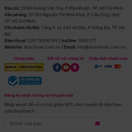
Địa chỉ
: 239A Hoàng Văn Thụ, P.Phú Nhuận, TP. Hồ Chí Minh.
Văn phòng
:
217 Bis Nguyễn Thị Minh Khai, P.Cầu Ông Lãnh,
TP. Hồ Chí Minh.
Chi nhánh Hà Nội
:
Tầng 3, số 243 xã Đàn, P.Đống Đa, TP. Hà
Nội
Điện thoại
:
028 73056789
|
Hotline
:
1900 1177
Website
:
dulichviet.com.vn
|
Email
:
info@dulichviet.com.vn
Chứng nhận
Kết nối với chúng tôi
Chấp nhận thanh toán
Đăng ký nhận thông tin khuyến mãi
Nhập email để có cơ hội giảm 50% cho chuyến đi tiếp theo
của Quý khách