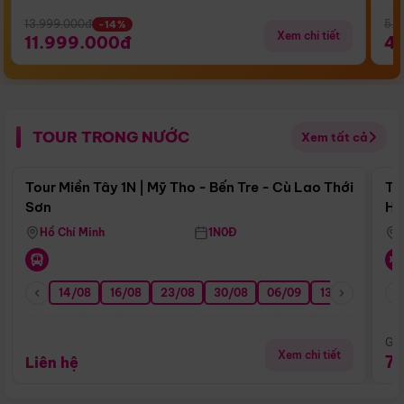
13.999.000đ
5.5
-14%
Xem chi tiết
11.999.000đ
4
TOUR TRONG NƯỚC
Xem tất cả
Điểm nổi bật
Tour Miền Tây 1N | Mỹ Tho - Bến Tre - Cù Lao Thới
To
Sơn
Hu
Hồ Chí Minh
1N0Đ
14/08
16/08
23/08
30/08
06/09
13/09
20/0
Giá
Xem chi tiết
7
Liên hệ