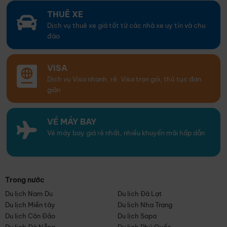
THUÊ XE
Dịch vụ thuê xe giá tốt từ các nhà xe uy tín và chu
đáo
VISA
Dịch vụ Visa nhanh, rẻ. Visa trọn gói, thủ tục đơn
giản
VÉ MÁY BAY
Vé máy bay giá rẻ nhất, nhiều khuyến mãi hấp dẫn
Trong nước
Du lịch Nam Du
Du lịch Đà Lạt
Du lịch Miền tây
Du lịch Nha Trang
Du lịch Côn Đảo
Du lịch Sapa