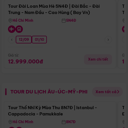
Tour Đài Loan Mùa Hè 5N4Đ | Đài Bắc - Đài
To
Trung - Nam Đầu - Cao Hùng ( Bay Vn)
Tr
Hồ Chí Minh
5N4Đ
12/09
01/10
Giá từ:
Giá
Xem chi tiết
12.999.000đ
1
TOUR DU LỊCH ÂU-ÚC-MỸ-PHI
Xem tất cả
Điểm nổi bật
Tour Thổ Nhĩ Kỳ Mùa Thu 8N7Đ | Istanbul -
To
Cappadocia - Pamukkale
Đế
Hồ Chí Minh
8N7Đ