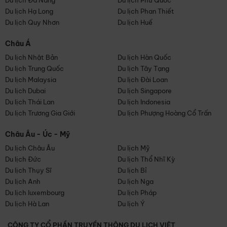
Du lịch Đà Nẵng
Du lịch Phú Quốc
Du lịch Hạ Long
Du lịch Phan Thiết
Du lịch Quy Nhơn
Du lịch Huế
Châu Á
Du lịch Nhật Bản
Du lịch Hàn Quốc
Du lịch Trung Quốc
Du lịch Tây Tạng
Du lịch Malaysia
Du lịch Đài Loan
Du lịch Dubai
Du lịch Singapore
Du lịch Thái Lan
Du lịch Indonesia
Du lịch Trương Gia Giới
Du lịch Phượng Hoàng Cổ Trấn
Châu Âu - Úc - Mỹ
Du lịch Châu Âu
Du lịch Mỹ
Du lịch Đức
Du lịch Thổ Nhĩ Kỳ
Du lịch Thụy Sĩ
Du lịch Bỉ
Du lịch Anh
Du lịch Nga
Du lịch luxembourg
Du lịch Pháp
Du lịch Hà Lan
Du lịch Ý
CÔNG TY CỔ PHẦN TRUYỀN THÔNG DU LỊCH VIỆT