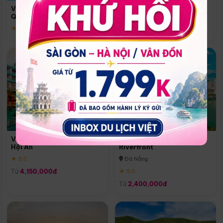
Quoc
Vinpearl Resort & Spa Phu
Phú Quốc
Quoc
★ 5.0
★ 5.0
Vinpearl Resort & Golf Nam
Melia Vinpearl Danang
Hội An
Riverfront
★ 5.0
Đà Nẵng
Từ
4,150,000đ
★ 5.0
Từ
2,400,000đ