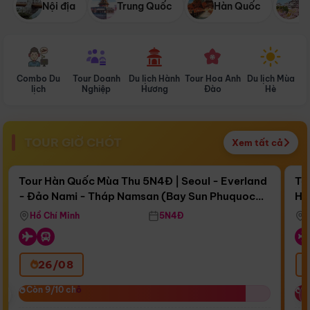
Nội địa
Trung Quốc
Hàn Quốc
N
Combo Du
Tour Doanh
Du lịch Hành
Tour Hoa Anh
Du lịch Mùa
D
lịch
Nghiệp
Hương
Đào
Hè
TOUR GIỜ CHÓT
Xem tất cả
Điểm nổi bật
Còn
17 ngày 00:52:52
Cò
Tour Hàn Quốc Mùa Thu 5N4Đ | Seoul - Everland
To
- Đảo Nami - Tháp Namsan (Bay Sun Phuquoc
Hò
Bay Sun Phuquoc Airways
Tặ
Airways)
Aq
Hồ Chí Minh
5N4Đ
26/08
‹
Còn 9/10 chỗ
Còn 9/10 chỗ
C
C