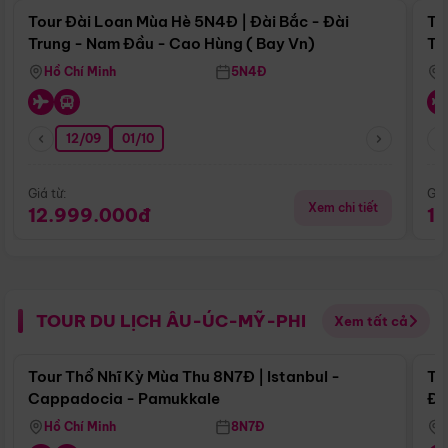
Tour Đài Loan Mùa Hè 5N4Đ | Đài Bắc - Đài
To
Trung - Nam Đầu - Cao Hùng ( Bay Vn)
Tr
Hồ Chí Minh
5N4Đ
12/09
01/10
Giá từ:
Giá
Xem chi tiết
12.999.000đ
1
TOUR DU LỊCH ÂU-ÚC-MỸ-PHI
Xem tất cả
Điểm nổi bật
Tour Thổ Nhĩ Kỳ Mùa Thu 8N7Đ | Istanbul -
To
Cappadocia - Pamukkale
Đế
Hồ Chí Minh
8N7Đ