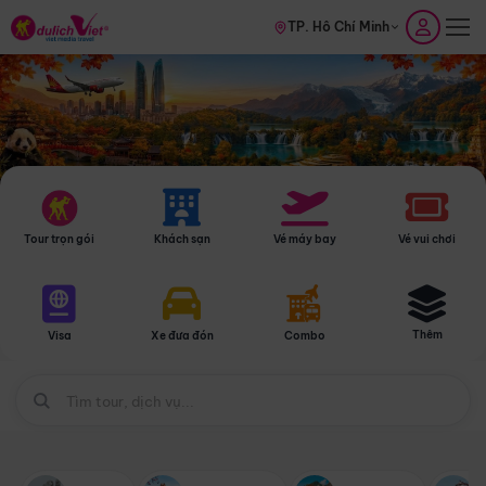
TP. Hồ Chí Minh
Tour trọn gói
Khách sạn
Vé máy bay
Vé vui chơi
Thêm
Visa
Xe đưa đón
Combo