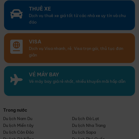
THUÊ XE
Dịch vụ thuê xe giá tốt từ các nhà xe uy tín và chu
đáo
VISA
Dịch vụ Visa nhanh, rẻ. Visa trọn gói, thủ tục đơn
giản
VÉ MÁY BAY
Vé máy bay giá rẻ nhất, nhiều khuyến mãi hấp dẫn
Trong nước
Du lịch Nam Du
Du lịch Đà Lạt
Du lịch Miền tây
Du lịch Nha Trang
Du lịch Côn Đảo
Du lịch Sapa