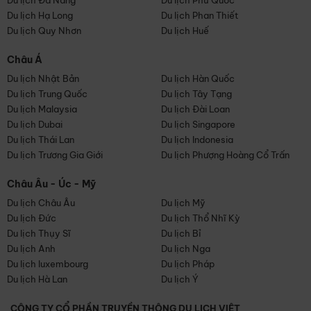
Du lịch Đà Nẵng
Du lịch Phú Quốc
Du lịch Hạ Long
Du lịch Phan Thiết
Du lịch Quy Nhơn
Du lịch Huế
Châu Á
Du lịch Nhật Bản
Du lịch Hàn Quốc
Du lịch Trung Quốc
Du lịch Tây Tạng
Du lịch Malaysia
Du lịch Đài Loan
Du lịch Dubai
Du lịch Singapore
Du lịch Thái Lan
Du lịch Indonesia
Du lịch Trương Gia Giới
Du lịch Phượng Hoàng Cổ Trấn
Châu Âu - Úc - Mỹ
Du lịch Châu Âu
Du lịch Mỹ
Du lịch Đức
Du lịch Thổ Nhĩ Kỳ
Du lịch Thụy Sĩ
Du lịch Bỉ
Du lịch Anh
Du lịch Nga
Du lịch luxembourg
Du lịch Pháp
Du lịch Hà Lan
Du lịch Ý
CÔNG TY CỔ PHẦN TRUYỀN THÔNG DU LỊCH VIỆT