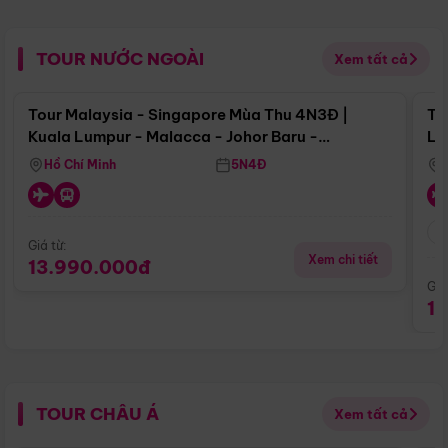
TOUR NƯỚC NGOÀI
Xem tất cả
Điểm nổi bật
Tour Malaysia - Singapore Mùa Thu 4N3Đ |
To
Kuala Lumpur - Malacca - Johor Baru -
Lử
Singapore
Hồ Chí Minh
5N4Đ
Giá từ:
Xem chi tiết
13.990.000đ
Giá
1
TOUR CHÂU Á
Xem tất cả
Điểm nổi bật