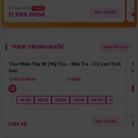
13.999.000đ
5.5
-14%
Xem chi tiết
11.999.000đ
4
TOUR TRONG NƯỚC
Xem tất cả
Điểm nổi bật
Tour Miền Tây 1N | Mỹ Tho - Bến Tre - Cù Lao Thới
To
Sơn
Hu
Hồ Chí Minh
1N0Đ
14/08
16/08
23/08
30/08
06/09
13/09
20/0
Giá
Xem chi tiết
7
Liên hệ