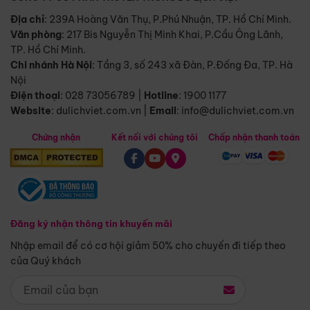
Địa chỉ
: 239A Hoàng Văn Thụ, P.Phú Nhuận, TP. Hồ Chí Minh.
Văn phòng
:
217 Bis Nguyễn Thị Minh Khai, P.Cầu Ông Lãnh,
TP. Hồ Chí Minh.
Chi nhánh Hà Nội
:
Tầng 3, số 243 xã Đàn, P.Đống Đa, TP. Hà
Nội
Điện thoại
:
028 73056789
|
Hotline
:
1900 1177
Website
:
dulichviet.com.vn
|
Email
:
info@dulichviet.com.vn
Chứng nhận
Kết nối với chúng tôi
Chấp nhận thanh toán
Đăng ký nhận thông tin khuyến mãi
Nhập email để có cơ hội giảm 50% cho chuyến đi tiếp theo
của Quý khách