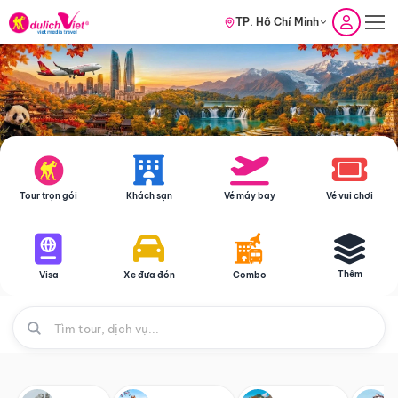
TP. Hồ Chí Minh
Tour trọn gói
Khách sạn
Vé máy bay
Vé vui chơi
Thêm
Visa
Xe đưa đón
Combo