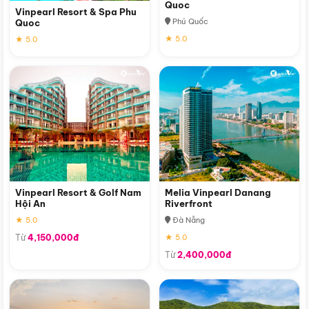
Quoc
Vinpearl Resort & Spa Phu
Phú Quốc
Quoc
★ 5.0
★ 5.0
Vinpearl Resort & Golf Nam
Melia Vinpearl Danang
Hội An
Riverfront
★ 5.0
Đà Nẵng
Từ
4,150,000đ
★ 5.0
Từ
2,400,000đ