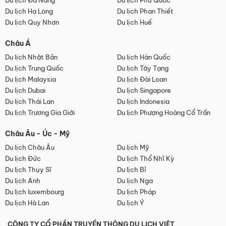
Du lịch Đà Nẵng
Du lịch Phú Quốc
Du lịch Hạ Long
Du lịch Phan Thiết
Du lịch Quy Nhơn
Du lịch Huế
Châu Á
Du lịch Nhật Bản
Du lịch Hàn Quốc
Du lịch Trung Quốc
Du lịch Tây Tạng
Du lịch Malaysia
Du lịch Đài Loan
Du lịch Dubai
Du lịch Singapore
Du lịch Thái Lan
Du lịch Indonesia
Du lịch Trương Gia Giới
Du lịch Phượng Hoàng Cổ Trấn
Châu Âu - Úc - Mỹ
Du lịch Châu Âu
Du lịch Mỹ
Du lịch Đức
Du lịch Thổ Nhĩ Kỳ
Du lịch Thụy Sĩ
Du lịch Bỉ
Du lịch Anh
Du lịch Nga
Du lịch luxembourg
Du lịch Pháp
Du lịch Hà Lan
Du lịch Ý
CÔNG TY CỔ PHẦN TRUYỀN THÔNG DU LỊCH VIỆT