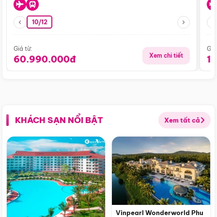
10/12
Giá từ:
Giá
Xem chi tiết
60.990.000đ
1
KHÁCH SẠN NỔI BẬT
Xem tất cả
Vinpearl Wonderworld Phu