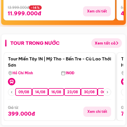
13.999.000đ
5.5
-14%
Xem chi tiết
11.999.000đ
4
TOUR TRONG NƯỚC
Xem tất cả
Điểm nổi bật
Tour Miền Tây 1N | Mỹ Tho - Bến Tre - Cù Lao Thới
To
Sơn
Hu
Hồ Chí Minh
1N0Đ
09/08
14/08
16/08
23/08
30/08
06/09
13/0
Giá từ:
Giá
Xem chi tiết
399.000đ
7