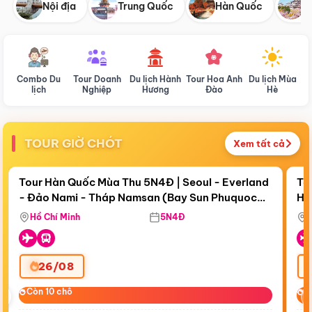
Nội địa
Trung Quốc
Hàn Quốc
N
Combo Du
Tour Doanh
Du lịch Hành
Tour Hoa Anh
Du lịch Mùa
D
lịch
Nghiệp
Hương
Đào
Hè
TOUR GIỜ CHÓT
Xem tất cả
Điểm nổi bật
Còn
18 ngày 11:27:24
Cò
Tour Hàn Quốc Mùa Thu 5N4Đ | Seoul - Everland
To
- Đảo Nami - Tháp Namsan (Bay Sun Phuquoc
Hò
Bay Sun Phuquoc Airways
Tặ
Airways)
Aq
Hồ Chí Minh
5N4Đ
26/08
‹
Còn 10 chỗ
Còn 10 chỗ
C
C