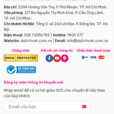
Địa chỉ
: 239A Hoàng Văn Thụ, P.Phú Nhuận, TP. Hồ Chí Minh.
Văn phòng
:
217 Bis Nguyễn Thị Minh Khai, P.Cầu Ông Lãnh,
TP. Hồ Chí Minh.
Chi nhánh Hà Nội
:
Tầng 3, số 243 xã Đàn, P.Đống Đa, TP. Hà
Nội
Điện thoại
:
028 73056789
|
Hotline
:
1900 1177
Website
:
dulichviet.com.vn
|
Email
:
info@dulichviet.com.vn
Chứng nhận
Kết nối với chúng tôi
Chấp nhận thanh toán
Đăng ký nhận thông tin khuyến mãi
Nhập email để có cơ hội giảm 50% cho chuyến đi tiếp theo
của Quý khách