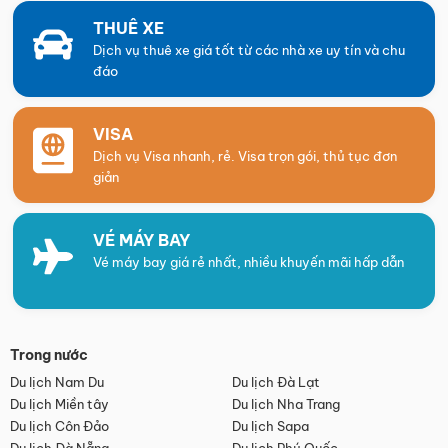
THUÊ XE
Dịch vụ thuê xe giá tốt từ các nhà xe uy tín và chu
đáo
VISA
Dịch vụ Visa nhanh, rẻ. Visa trọn gói, thủ tục đơn
giản
VÉ MÁY BAY
Vé máy bay giá rẻ nhất, nhiều khuyến mãi hấp dẫn
Trong nước
Du lịch Nam Du
Du lịch Đà Lạt
Du lịch Miền tây
Du lịch Nha Trang
Du lịch Côn Đảo
Du lịch Sapa