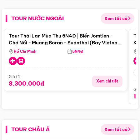
TOUR NƯỚC NGOÀI
Xem tất cả
Điểm nổi bật
Tour Thái Lan Mùa Thu 5N4Đ | Biển Jomtien -
To
Chợ Nổi - Muang Boran - Suanthai (Bay Vietnam
Ku
Airlines)
Si
Hồ Chí Minh
5N4Đ
Giá từ:
Xem chi tiết
8.300.000đ
Giá
1
TOUR CHÂU Á
Xem tất cả
Điểm nổi bật