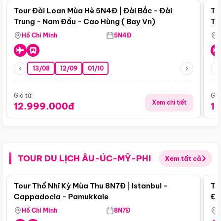
Tour Đài Loan Mùa Hè 5N4Đ | Đài Bắc - Đài
To
Trung - Nam Đầu - Cao Hùng ( Bay Vn)
Tr
Hồ Chí Minh
5N4Đ
13/08
12/09
01/10
Giá từ:
Giá
Xem chi tiết
12.999.000đ
1
TOUR DU LỊCH ÂU-ÚC-MỸ-PHI
Xem tất cả
Điểm nổi bật
Tour Thổ Nhĩ Kỳ Mùa Thu 8N7Đ | Istanbul -
To
Cappadocia - Pamukkale
Đế
Hồ Chí Minh
8N7Đ