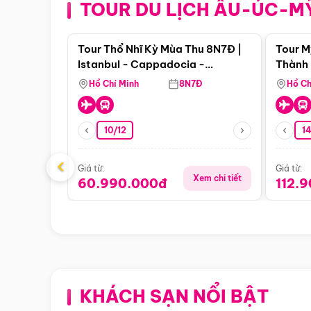
TOUR DU LỊCH ÂU-ÚC-M
Điểm nổi bật
Tour Thổ Nhĩ Kỳ Mùa Thu 8N7Đ |
Tour M
Istanbul - Cappadocia -
Thành 
Pamukkale
Thiên 
Hồ Chí Minh
8N7Đ
Hồ Ch
10/12
1
‹
Giá từ:
Giá từ:
Xem chi tiết
60.990.000đ
112.
KHÁCH SẠN NỔI BẬT