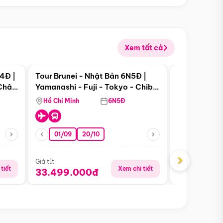
Xem tất cả
 bật
Điểm nổi bật
4Đ |
Tour Brunei - Nhật Bản 6N5Đ |
Tour Campu
 Châu
Yamanashi - Fuji - Tokyo - Chiba
Siem Reap -
- Freeday
Hồ Chí Minh
6N5Đ
Hồ Chí Minh
01/09
20/10
13/08
›
Giá từ:
Giá từ:
tiết
Xem chi tiết
33.499.000đ
5.650.00