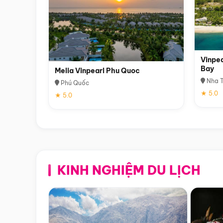
Vinpea
Bay
Melia Vinpearl Phu Quoc
Nha T
Phú Quốc
★ 5.0
★ 5.0
KINH NGHIỆM DU LỊCH