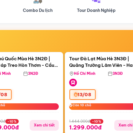
Tour Doanh Nghiệp
Du lịch Hành Hương
Điểm nổi bật
Điểm nổi
ngày 06:25:18
Còn
05 ngày 06:25:18
hú Quốc Mùa Hè 3N2Đ |
Tour Đà Lạt Mùa Hè 3N3Đ |
áp Treo Hòn Thơm - Cầu
Quảng Trường Lâm Viên - H
áp Treo Hòn Thơm
Công Viên Nước Aquatopia
Hill - Puppy Farm
í Minh
3N2Đ
Hồ Chí Minh
3N3Đ
/08
13/08
chỗ
chỗ
Còn 10 chỗ
Còn 10 chỗ
00đ
1.444.000đ
-10%
-10%
Xem chi tiết
Xem chi 
9.000đ
1.299.000đ