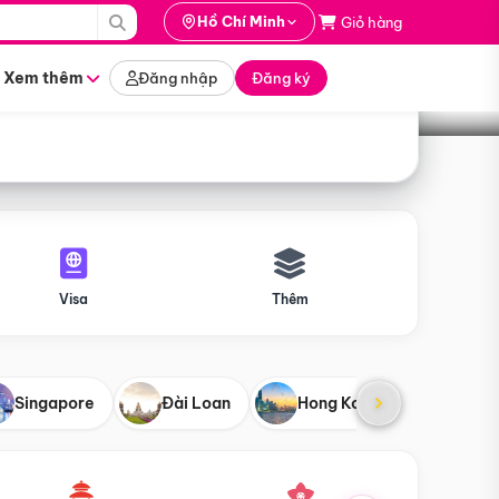
i hành
Hồ Chí Minh
Giỏ hàng
Tìm tour
tháng nào
Xem thêm
Đăng nhập
Đăng ký
Visa
Thêm
Singapore
Đài Loan
Hong Kong
Mỹ