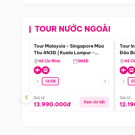
TOUR NƯỚC NGOÀI
Điểm nổi bật
Tour Malaysia - Singapore Mùa
Tour I
Thu 4N3Đ | Kuala Lumpur -
Đảo Ba
Malacca - Johor Baru -
Pengli
Hồ Chí Minh
5N4Đ
Hồ Ch
Singapore
13/08
07
‹
Giá từ:
Giá từ:
Xem chi tiết
13.990.000đ
12.1