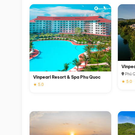
Vinpe
Phú 
Vinpearl Resort & Spa Phu Quoc
★ 5.0
★ 5.0