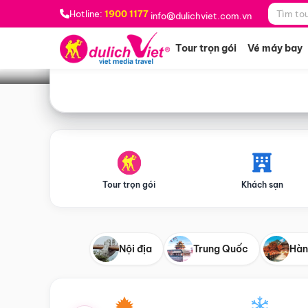
Bạn muốn đi đâu?
*
Hotline:
1900 1177
info@dulichviet.com.vn
Tour trọn gói
Vé máy bay
Tour trọn gói
Khách sạn
Nội địa
Trung Quốc
Hàn