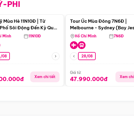
Ỹ-PHI
Điểm nổi bật
Điểm nổi
ỹ Mùa Hè 11N10Đ | Từ
Tour Úc Mùa Đông 7N6Đ |
Phố Sôi Động Đến Kỳ Quan
Melbourne - Sydney (Bay Je
Nhiên Mỹ
Airways)
í Minh
11N10Đ
Hồ Chí Minh
7N6Đ
4/08
28/08
Giá từ:
Xem chi tiết
Xem chi 
900.000đ
47.990.000đ