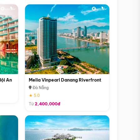
Hội An
Melia Vinpearl Danang Riverfront
Đà Nẵng
★ 5.0
Từ
2,400,000đ