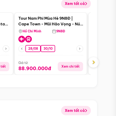
Xem tất cả
 bật
Điểm nổi bật
Tour Nam Phi Mùa Hè 9N8Đ |
Tour Mỹ Mùa
star
Cape Town - Mũi Hảo Vọng - Núi
Hoa Kỳ - Me
Bàn - Johannesburg - Pretoria -
Hồ Chí Minh
9N8Đ
Hồ Chí Minh
Safari - Lodge
28/08
30/10
29/08
›
Giá từ:
Giá từ:
tiết
Xem chi tiết
88.900.000đ
59.900.
Xem tất cả