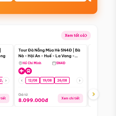
Xem tất cả
 bật
Điểm nổi bật
|
Tour Đà Nẵng Mùa Hè 5N4Đ | Bà
Tour Đà Nẵn
ong
Nà - Hội An - Huế - La Vang -
Nà - Hội An
Động Thiên Đường
Nha
Hồ Chí Minh
5N4Đ
Hồ Chí Minh
2/08
26/08
05/09
12/08
19/08
09/09
26/08
12/09
13/08
›
Giá từ:
Giá từ:
tiết
Xem chi tiết
8.099.000đ
6.899.00