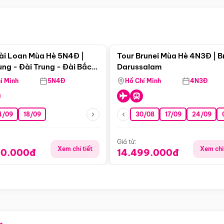
Điểm nổi bật
Điểm nổi
ài Loan Mùa Hè 5N4Đ |
Tour Brunei Mùa Hè 4N3Đ | B
ng - Đài Trung - Đài Bắc
Darussalam
j)
í Minh
5N4Đ
Hồ Chí Minh
4N3Đ
4/09
18/09
30/08
17/09
24/09
Giá từ:
Xem chi tiết
Xem chi 
90.000đ
14.499.000đ