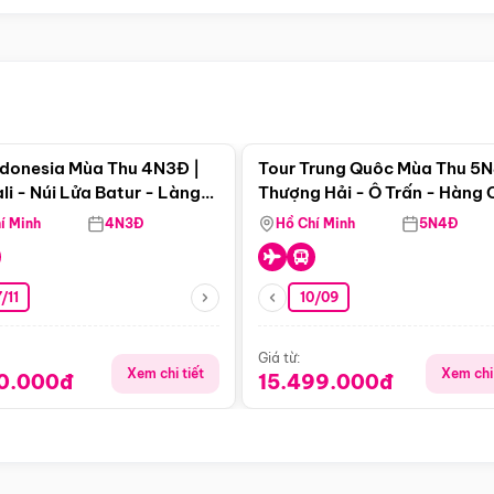
Điểm nổi bật
Điểm nổi
ndonesia Mùa Thu 4N3Đ |
Tour Trung Quôc Mùa Thu 5N
li - Núi Lửa Batur - Làng
Thượng Hải - Ô Trấn - Hàng
puran
(Tour Không Shopping)
í Minh
4N3Đ
Hồ Chí Minh
5N4Đ
/11
10/09
Giá từ:
Xem chi tiết
Xem chi 
90.000đ
15.499.000đ