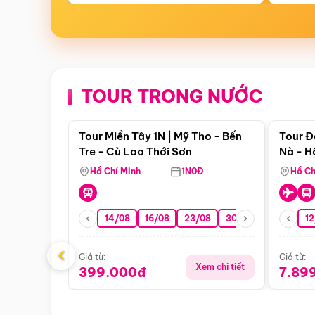
TOUR TRONG NƯỚC
Điểm nổi bật
Tour Miền Tây 1N | Mỹ Tho - Bến
Tour Đ
Tre - Cù Lao Thới Sơn
Nà - H
Nha
Hồ Chí Minh
1N0Đ
Hồ Ch
14/08
16/08
23/08
30/08
06/09
12
1
‹
Giá từ:
Giá từ:
Xem chi tiết
399.000đ
7.89