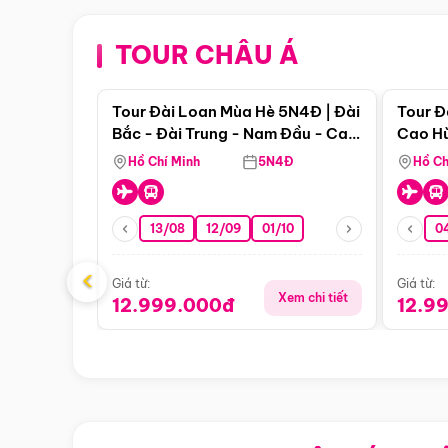
TOUR CHÂU Á
Điểm nổi bật
Tour Đài Loan Mùa Hè 5N4Đ | Đài
Tour Đ
Bắc - Đài Trung - Nam Đầu - Cao
Cao Hù
Hùng ( Bay Vn)
(Bay V
Hồ Chí Minh
5N4Đ
Hồ Ch
13/08
12/09
01/10
0
‹
Giá từ:
Giá từ:
Xem chi tiết
12.999.000đ
12.9