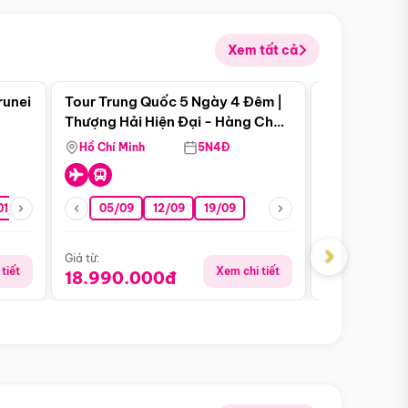
Xem tất cả
 bật
Điểm nổi bật
runei
Tour Trung Quốc 5 Ngày 4 Đêm |
Tour Trung 
Tour Hè
Thượng Hải Hiện Đại - Hàng Châu
Ân Thi - Trư
Nên Thơ - Ô Trấn Cổ Kính
Hồ Chí Minh
5N4Đ
Hồ Chí Minh
01/10
15/10
29/10
05/09
12/09
19/09
16/08
›
Giá từ:
Giá từ:
tiết
Xem chi tiết
18.990.000đ
16.990.0