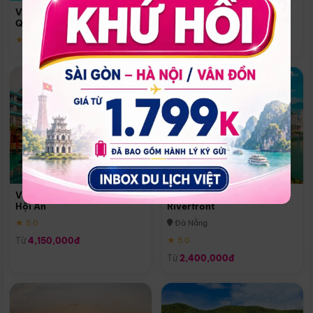
Quoc
Vinpearl Resort & Spa Phu
Phú Quốc
Quoc
★ 5.0
★ 5.0
Vinpearl Resort & Golf Nam
Melia Vinpearl Danang
Hội An
Riverfront
★ 5.0
Đà Nẵng
Từ
4,150,000đ
★ 5.0
Từ
2,400,000đ