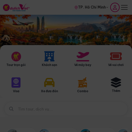
TP. Hồ Chí Minh
Tour trọn gói
Khách sạn
Vé máy bay
Vé vui chơi
Thêm
Visa
Xe đưa đón
Combo