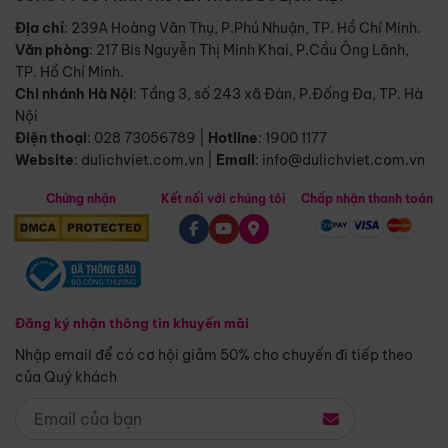
Địa chỉ
: 239A Hoàng Văn Thụ, P.Phú Nhuận, TP. Hồ Chí Minh.
Văn phòng
:
217 Bis Nguyễn Thị Minh Khai, P.Cầu Ông Lãnh,
TP. Hồ Chí Minh.
Chi nhánh Hà Nội
:
Tầng 3, số 243 xã Đàn, P.Đống Đa, TP. Hà
Nội
Điện thoại
:
028 73056789
|
Hotline
:
1900 1177
Website
:
dulichviet.com.vn
|
Email
:
info@dulichviet.com.vn
Chứng nhận
Kết nối với chúng tôi
Chấp nhận thanh toán
Đăng ký nhận thông tin khuyến mãi
Nhập email để có cơ hội giảm 50% cho chuyến đi tiếp theo
của Quý khách