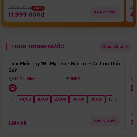
13.999.000đ
5.5
-14%
Xem chi tiết
11.999.000đ
4
TOUR TRONG NƯỚC
Xem tất cả
Điểm nổi bật
Tour Miền Tây 1N | Mỹ Tho - Bến Tre - Cù Lao Thới
To
Sơn
Hu
Hồ Chí Minh
1N0Đ
14/08
16/08
23/08
30/08
06/09
13/09
20/0
Giá
Xem chi tiết
7
Liên hệ