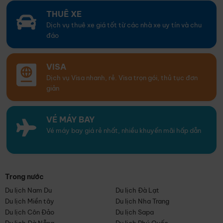
THUÊ XE
Dịch vụ thuê xe giá tốt từ các nhà xe uy tín và chu
đáo
VISA
Dịch vụ Visa nhanh, rẻ. Visa trọn gói, thủ tục đơn
giản
VÉ MÁY BAY
Vé máy bay giá rẻ nhất, nhiều khuyến mãi hấp dẫn
Trong nước
Du lịch Nam Du
Du lịch Đà Lạt
Du lịch Miền tây
Du lịch Nha Trang
Du lịch Côn Đảo
Du lịch Sapa