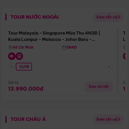
TOUR NƯỚC NGOÀI
Xem tất cả
Điểm nổi bật
Tour Malaysia - Singapore Mùa Thu 4N3Đ |
To
Kuala Lumpur - Malacca - Johor Baru -
Lử
Singapore
Hồ Chí Minh
5N4Đ
13/08
Giá từ:
Giá
Xem chi tiết
13.990.000đ
1
TOUR CHÂU Á
Xem tất cả
Điểm nổi bật