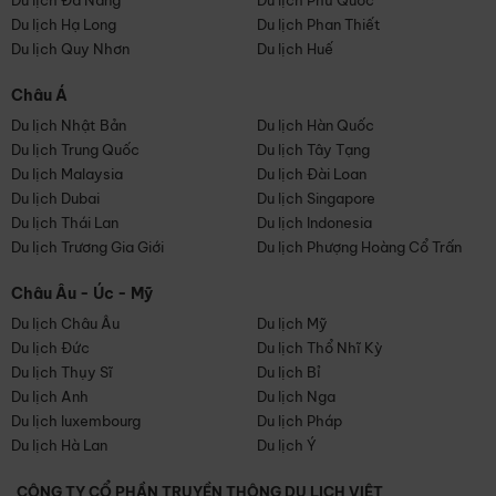
Du lịch Đà Nẵng
Du lịch Phú Quốc
Du lịch Hạ Long
Du lịch Phan Thiết
Du lịch Quy Nhơn
Du lịch Huế
Châu Á
Du lịch Nhật Bản
Du lịch Hàn Quốc
Du lịch Trung Quốc
Du lịch Tây Tạng
Du lịch Malaysia
Du lịch Đài Loan
Du lịch Dubai
Du lịch Singapore
Du lịch Thái Lan
Du lịch Indonesia
Du lịch Trương Gia Giới
Du lịch Phượng Hoàng Cổ Trấn
Châu Âu - Úc - Mỹ
Du lịch Châu Âu
Du lịch Mỹ
Du lịch Đức
Du lịch Thổ Nhĩ Kỳ
Du lịch Thụy Sĩ
Du lịch Bỉ
Du lịch Anh
Du lịch Nga
Du lịch luxembourg
Du lịch Pháp
Du lịch Hà Lan
Du lịch Ý
CÔNG TY CỔ PHẦN TRUYỀN THÔNG DU LỊCH VIỆT