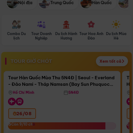
Nội địa
Trung Quốc
Hàn Quốc
N
Combo Du
Tour Doanh
Du lịch Hành
Tour Hoa Anh
Du lịch Mùa
D
lịch
Nghiệp
Hương
Đào
Hè
TOUR GIỜ CHÓT
Xem tất cả
Điểm nổi bật
Còn
17 ngày 15:00:40
Cò
Tour Hàn Quốc Mùa Thu 5N4Đ | Seoul - Everland
To
- Đảo Nami - Tháp Namsan (Bay Sun Phuquoc
Hò
Bay Sun Phuquoc Airways
Tặ
Airways)
Aq
Hồ Chí Minh
5N4Đ
26/08
‹
Còn 9/10 chỗ
Còn 9/10 chỗ
C
C