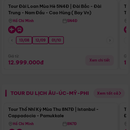
Tour Đài Loan Mùa Hè 5N4Đ | Đài Bắc - Đài
To
Trung - Nam Đầu - Cao Hùng ( Bay Vn)
Tr
Hồ Chí Minh
5N4Đ
13/08
12/09
01/10
Giá từ:
Giá
Xem chi tiết
12.999.000đ
1
TOUR DU LỊCH ÂU-ÚC-MỸ-PHI
Xem tất cả
Điểm nổi bật
Tour Thổ Nhĩ Kỳ Mùa Thu 8N7Đ | Istanbul -
To
Cappadocia - Pamukkale
Đế
Hồ Chí Minh
8N7Đ