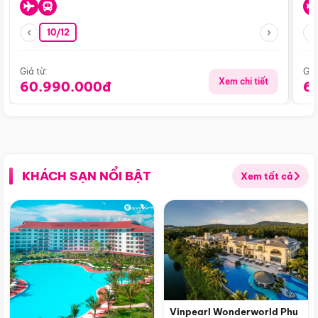
10/12
Giá từ:
Giá
Xem chi tiết
60.990.000đ
6
KHÁCH SẠN NỔI BẬT
Xem tất cả
Vinpearl Wonderworld Phu