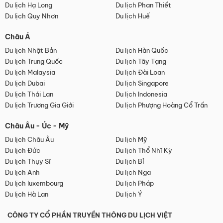
Du lịch Hạ Long
Du lịch Phan Thiết
Du lịch Quy Nhơn
Du lịch Huế
Châu Á
Du lịch Nhật Bản
Du lịch Hàn Quốc
Du lịch Trung Quốc
Du lịch Tây Tạng
Du lịch Malaysia
Du lịch Đài Loan
Du lịch Dubai
Du lịch Singapore
Du lịch Thái Lan
Du lịch Indonesia
Du lịch Trương Gia Giới
Du lịch Phượng Hoàng Cổ Trấn
Châu Âu - Úc - Mỹ
Du lịch Châu Âu
Du lịch Mỹ
Du lịch Đức
Du lịch Thổ Nhĩ Kỳ
Du lịch Thụy Sĩ
Du lịch Bỉ
Du lịch Anh
Du lịch Nga
Du lịch luxembourg
Du lịch Pháp
Du lịch Hà Lan
Du lịch Ý
CÔNG TY CỔ PHẦN TRUYỀN THÔNG DU LỊCH VIỆT