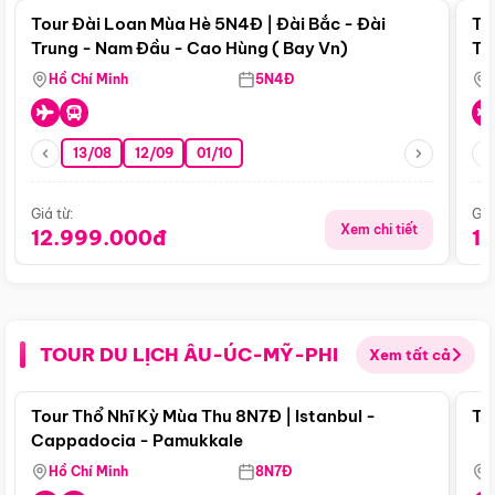
Tour Đài Loan Mùa Hè 5N4Đ | Đài Bắc - Đài
To
Trung - Nam Đầu - Cao Hùng ( Bay Vn)
Tr
Hồ Chí Minh
5N4Đ
13/08
12/09
01/10
Giá từ:
Giá
Xem chi tiết
12.999.000đ
1
TOUR DU LỊCH ÂU-ÚC-MỸ-PHI
Xem tất cả
Điểm nổi bật
Tour Thổ Nhĩ Kỳ Mùa Thu 8N7Đ | Istanbul -
To
Cappadocia - Pamukkale
Hồ Chí Minh
8N7Đ