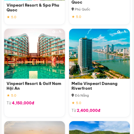
Quoc
Vinpearl Resort & Spa Phu
Phú Quốc
Quoc
★ 5.0
★ 5.0
Vinpearl Resort & Golf Nam
Melia Vinpearl Danang
Hội An
Riverfront
★ 5.0
Đà Nẵng
Từ
4,150,000đ
★ 5.0
Từ
2,400,000đ