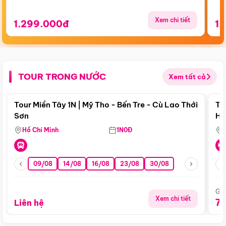
Xem chi tiết
1.299.000đ
1.
TOUR TRONG NƯỚC
Xem tất cả
Điểm nổi bật
Tour Miền Tây 1N | Mỹ Tho - Bến Tre - Cù Lao Thới
To
Sơn
Hu
Hồ Chí Minh
1N0Đ
09/08
14/08
16/08
23/08
30/08
Giá
Xem chi tiết
7
Liên hệ