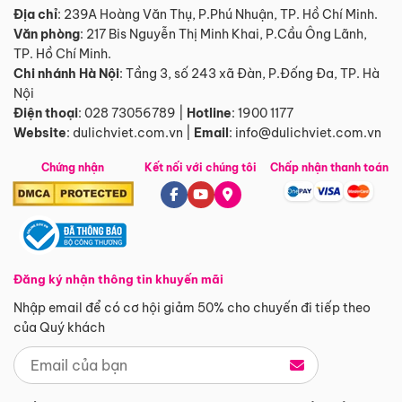
Địa chỉ
: 239A Hoàng Văn Thụ, P.Phú Nhuận, TP. Hồ Chí Minh.
Văn phòng
:
217 Bis Nguyễn Thị Minh Khai, P.Cầu Ông Lãnh,
TP. Hồ Chí Minh.
Chi nhánh Hà Nội
:
Tầng 3, số 243 xã Đàn, P.Đống Đa, TP. Hà
Nội
Điện thoại
:
028 73056789
|
Hotline
:
1900 1177
Website
:
dulichviet.com.vn
|
Email
:
info@dulichviet.com.vn
Chứng nhận
Kết nối với chúng tôi
Chấp nhận thanh toán
Đăng ký nhận thông tin khuyến mãi
Nhập email để có cơ hội giảm 50% cho chuyến đi tiếp theo
của Quý khách