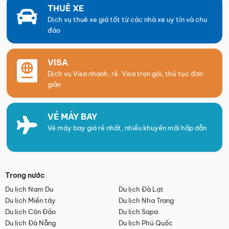
THUÊ XE
Dịch vụ thuê xe giá tốt từ các nhà xe uy tín và chu
đáo
VISA
Dịch vụ Visa nhanh, rẻ. Visa trọn gói, thủ tục đơn
giản
VÉ MÁY BAY
Vé máy bay giá rẻ nhất, nhiều khuyến mãi hấp dẫn
Trong nước
Du lịch Nam Du
Du lịch Đà Lạt
Du lịch Miền tây
Du lịch Nha Trang
Du lịch Côn Đảo
Du lịch Sapa
Du lịch Đà Nẵng
Du lịch Phú Quốc