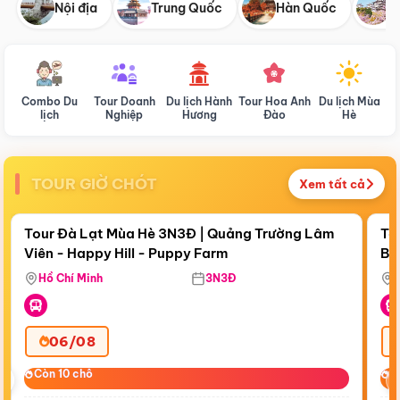
Nội địa
Trung Quốc
Hàn Quốc
N
Combo Du
Tour Doanh
Du lịch Hành
Tour Hoa Anh
Du lịch Mùa
D
lịch
Nghiệp
Hương
Đào
Hè
TOUR GIỜ CHÓT
Xem tất cả
Điểm nổi bật
Còn
18:30:54
Cò
Tour Đà Lạt Mùa Hè 3N3Đ | Quảng Trường Lâm
To
Viên - Happy Hill - Puppy Farm
Bế
Ma
Hồ Chí Minh
3N3Đ
06/08
‹
Còn 10 chỗ
Còn 10 chỗ
C
C