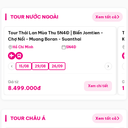
TOUR NƯỚC NGOÀI
Xem tất cả
Điểm nổi bật
Tour Thái Lan Mùa Thu 5N4Đ | Biển Jomtien -
To
Chợ Nổi - Muang Boran - Suanthai
Ku
Si
Hồ Chí Minh
5N4Đ
15/08
29/08
26/09
Giá từ:
Giá
Xem chi tiết
8.499.000đ
1
TOUR CHÂU Á
Xem tất cả
Điểm nổi bật