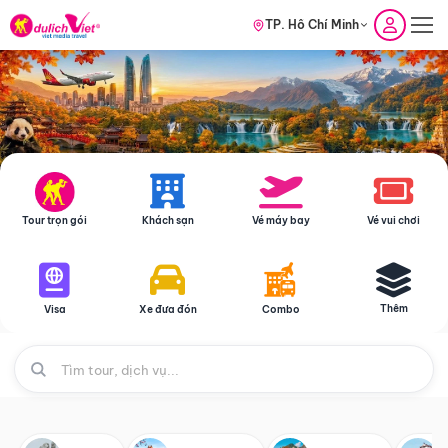
TP. Hồ Chí Minh
Tour trọn gói
Khách sạn
Vé máy bay
Vé vui chơi
Thêm
Visa
Xe đưa đón
Combo