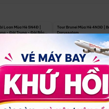
Điểm nổi bật
Điểm nổi
ài Loan Mùa Hè 5N4Đ |
Tour Brunei Mùa Hè 4N3Đ | B
ng - Đài Trung - Đài Bắc
Darussalam
j)
í Minh
5N4Đ
Hồ Chí Minh
4N3Đ
4/09
18/09
30/08
17/09
24/09
Giá từ:
Xem chi tiết
Xem chi 
90.000đ
14.499.000đ