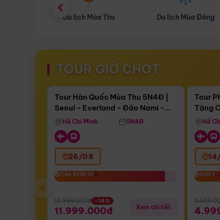
ùa Thu
Du lịch Mùa Đông
Combo Du lịch
TOUR GIỜ CHÓT
Điểm nổi bật
Còn
16 ngày 13:10:04
Còn
04 
Tour Hàn Quốc Mùa Thu 5N4Đ |
Tour P
Seoul - Everland - Đảo Nami -
Tặng C
Bay Sun Phuquoc Airways
Tặng C
Tháp Namsan (Bay Sun Phuquoc
Hôn - 
Hồ Chí Minh
5N4Đ
Hồ Ch
Airways)
26/08
14
Còn 9/10 chỗ
Còn 9/10 chỗ
Còn 6 
Còn 6 
‹
13.999.000đ
5.555.0
-14%
Xem chi tiết
11.999.000đ
4.99