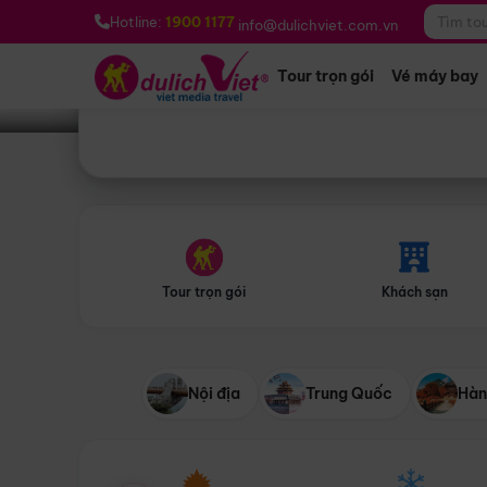
Bạn muốn đi đâu?
*
Hotline:
1900 1177
info@dulichviet.com.vn
Tour trọn gói
Vé máy bay
Tour trọn gói
Khách sạn
Nội địa
Trung Quốc
Hàn