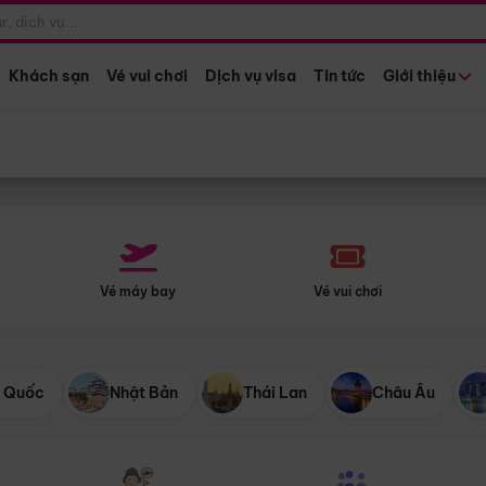
Điểm khởi hành
Tháng khở
Hồ Chí Minh
Bất kỳ 
Khách sạn
Vé vui chơi
Dịch vụ visa
Tin tức
Giới thiệu
Vé máy bay
Vé vui chơi
 Quốc
Nhật Bản
Thái Lan
Châu Âu