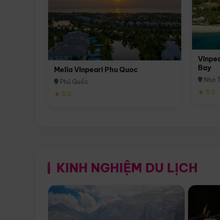
Vinpea
Bay
Melia Vinpearl Phu Quoc
Nha T
Phú Quốc
★ 5.0
★ 5.0
KINH NGHIỆM DU LỊCH