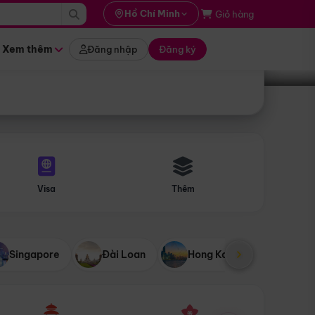
i hành
Hồ Chí Minh
Giỏ hàng
Tìm tour
tháng nào
Xem thêm
Đăng nhập
Đăng ký
Visa
Thêm
Singapore
Đài Loan
Hong Kong
Mỹ