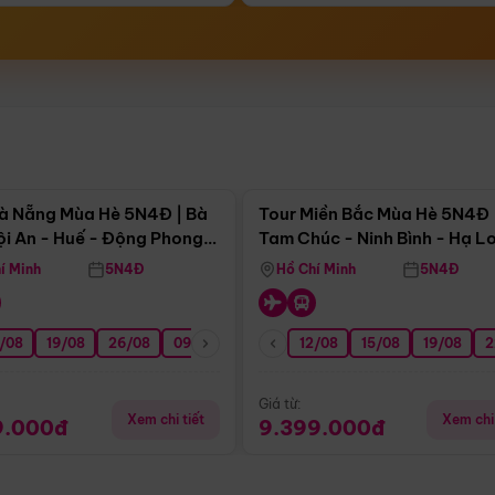
Điểm nổi bật
Điểm nổi
à Nẵng Mùa Hè 5N4Đ | Bà
Tour Miền Bắc Mùa Hè 5N4Đ 
ội An - Huế - Động Phong
Tam Chúc - Ninh Bình - Hạ L
í Minh
5N4Đ
Hồ Chí Minh
5N4Đ
/08
3/09
19/08
20/09
26/08
27/09
09/09
16/09
12/08
23/09
15/08
30/09
19/08
07/10
2
Giá từ:
Xem chi tiết
Xem chi 
9.000đ
9.399.000đ