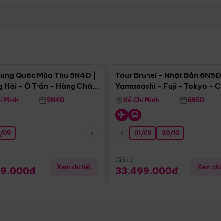
Điểm nổi bật
Điểm nổi
rung Quôc Mùa Thu 5N4Đ |
Tour Brunei - Nhật Bản 6N5Đ
 Hải - Ô Trấn - Hàng Châu
Yamanashi - Fuji - Tokyo - 
Không Shopping)
- Freeday
í Minh
5N4Đ
Hồ Chí Minh
6N5Đ
0/09
01/09
20/10
Giá từ:
Xem chi tiết
Xem chi 
99.000đ
33.499.000đ