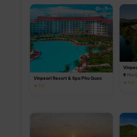
Vinpe
Phú 
Vinpearl Resort & Spa Phu Quoc
★ 5.0
★ 5.0