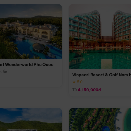
arl Wonderworld Phu Quoc
Quốc
Vinpearl Resort & Golf Nam 
★ 5.0
Từ
4,150,000đ