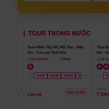
TOUR TRONG NƯỚC
Điểm nổi bật
Tour Miền Tây 1N | Mỹ Tho - Bến
Tour Đ
Tre - Cù Lao Thới Sơn
Nà - H
Nha
Hồ Chí Minh
1N0Đ
Hồ Ch
14/08
16/08
23/08
30/08
06/09
12
1
‹
Giá từ:
Xem chi tiết
7.89
Liên hệ