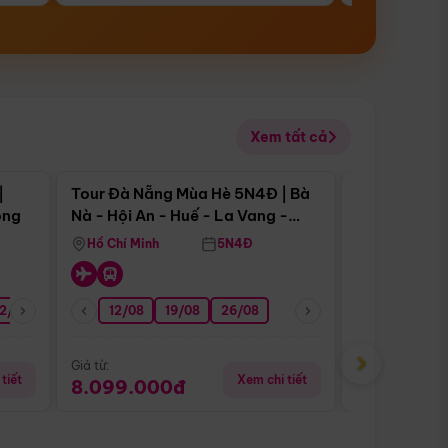
Xem tất cả
 bật
Điểm nổi bật
|
Tour Đà Nẵng Mùa Hè 5N4Đ | Bà
Tour Đà Nẵn
ong
Nà - Hội An - Huế - La Vang -
Nà - Hội An
Động Thiên Đường
Nha
Hồ Chí Minh
5N4Đ
Hồ Chí Minh
2/08
26/08
05/09
12/08
19/08
09/09
26/08
12/09
13/08
›
Giá từ:
Giá từ:
tiết
Xem chi tiết
8.099.000đ
6.899.00