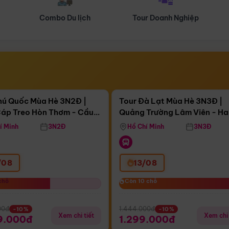
Tour Doanh Nghiệp
Du lịch Hành Hương
Điểm nổi bật
Điểm nổi
ngày 13:10:04
Còn
03 ngày 13:10:04
hú Quốc Mùa Hè 3N2Đ |
Tour Đà Lạt Mùa Hè 3N3Đ |
áp Treo Hòn Thơm - Cầu
Quảng Trường Lâm Viên - H
áp Treo Hòn Thơm
Công Viên Nước Aquatopia
Hill - Puppy Farm
í Minh
3N2Đ
Hồ Chí Minh
3N3Đ
/08
13/08
chỗ
chỗ
Còn 10 chỗ
Còn 10 chỗ
00đ
1.444.000đ
-10%
-10%
Xem chi tiết
Xem chi 
9.000đ
1.299.000đ