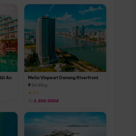
Hội An
Melia Vinpearl Danang Riverfront
Đà Nẵng
★ 5.0
Từ
2,400,000đ