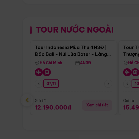
TOUR NƯỚC NGOÀI
Điểm nổi bật
Tour Indonesia Mùa Thu 4N3Đ |
Tour T
Đảo Bali - Núi Lửa Batur - Làng
Thượng
Penglipuran
(Tour 
Hồ Chí Minh
4N3Đ
Hồ Ch
07/11
1
‹
Giá từ:
Giá từ:
Xem chi tiết
12.190.000đ
15.4