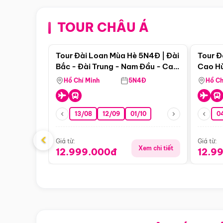
TOUR CHÂU Á
Điểm nổi bật
Tour Đài Loan Mùa Hè 5N4Đ | Đài
Tour Đ
Bắc - Đài Trung - Nam Đầu - Cao
Cao Hù
Hùng ( Bay Vn)
(Bay V
Hồ Chí Minh
5N4Đ
Hồ Ch
13/08
12/09
01/10
0
‹
Giá từ:
Giá từ:
Xem chi tiết
12.999.000đ
12.9