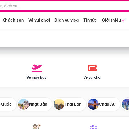
Điểm khởi hành
Tháng khở
Hồ Chí Minh
Bất kỳ 
Khách sạn
Vé vui chơi
Dịch vụ visa
Tin tức
Giới thiệu
Vé máy bay
Vé vui chơi
 Quốc
Nhật Bản
Thái Lan
Châu Âu