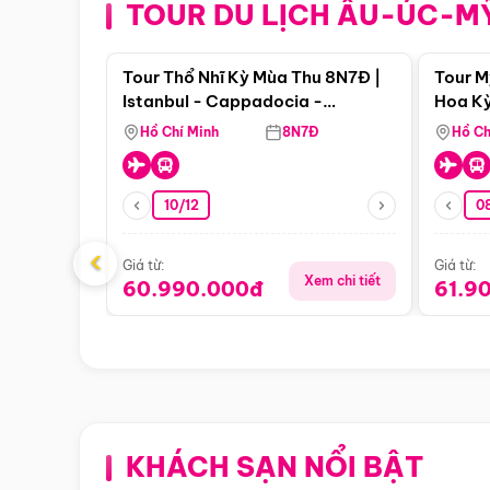
TOUR DU LỊCH ÂU-ÚC-M
Điểm nổi bật
Tour Thổ Nhĩ Kỳ Mùa Thu 8N7Đ |
Tour M
Istanbul - Cappadocia -
Hoa Kỳ
Pamukkale
Hồ Chí Minh
8N7Đ
Hồ Ch
10/12
0
‹
Giá từ:
Giá từ:
Xem chi tiết
60.990.000đ
61.9
KHÁCH SẠN NỔI BẬT