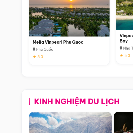
Vinpea
Bay
Melia Vinpearl Phu Quoc
Nha T
Phú Quốc
★ 5.0
★ 5.0
KINH NGHIỆM DU LỊCH