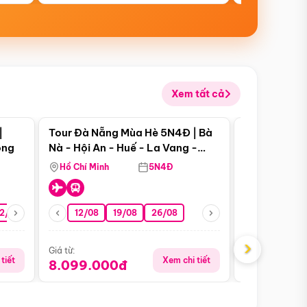
Xem tất cả
 bật
Điểm nổi bật
|
Tour Đà Nẵng Mùa Hè 5N4Đ | Bà
Tour Đà Nẵn
ong
Nà - Hội An - Huế - La Vang -
Nà - Hội An
Động Thiên Đường
Nha
Hồ Chí Minh
5N4Đ
Hồ Chí Minh
2/08
26/08
05/09
12/08
19/08
09/09
26/08
12/09
13/08
›
Giá từ:
Giá từ:
tiết
Xem chi tiết
8.099.000đ
6.899.00