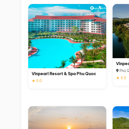
Vinpe
Phú 
Vinpearl Resort & Spa Phu Quoc
★ 5.0
★ 5.0