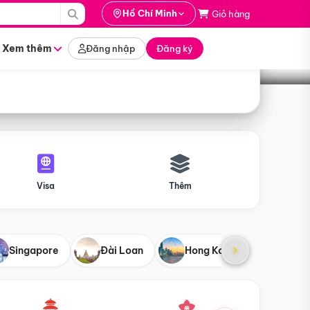
i hành
Hồ Chí Minh
Giỏ hàng
Tìm tour
tháng nào
Xem thêm
Đăng nhập
Đăng ký
Visa
Thêm
Singapore
Đài Loan
Hong Kong
Mỹ