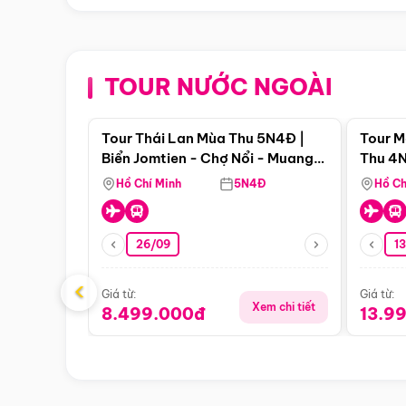
TOUR NƯỚC NGOÀI
Điểm nổi bật
Tour Thái Lan Mùa Thu 5N4Đ |
Tour M
Biển Jomtien - Chợ Nổi - Muang
Thu 4N
Boran - Suanthai
Malacc
Hồ Chí Minh
5N4Đ
Hồ Ch
Singa
26/09
1
‹
Giá từ:
Giá từ:
Xem chi tiết
8.499.000đ
13.9