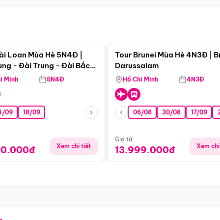
Điểm nổi bật
Điểm nổi
ài Loan Mùa Hè 5N4Đ |
Tour Brunei Mùa Hè 4N3Đ | B
ng - Đài Trung - Đài Bắc
Darussalam
j)
í Minh
5N4Đ
Hồ Chí Minh
4N3Đ
4/09
18/09
06/08
30/08
17/09
Giá từ:
Xem chi tiết
Xem chi 
90.000đ
13.999.000đ