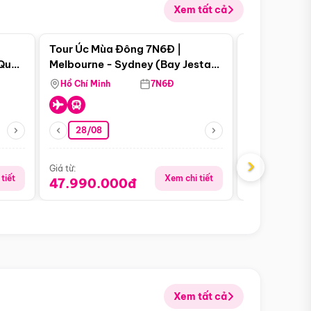
Xem tất cả
 bật
Điểm nổi bật
Tour Úc Mùa Đông 7N6Đ |
Tour Nam Ph
 Quan
Melbourne - Sydney (Bay Jestar
Cape Town -
Airways)
Bàn - Johan
Hồ Chí Minh
7N6Đ
Hồ Chí Minh
Safari - Lo
28/08
28/08
›
Giá từ:
Giá từ:
tiết
Xem chi tiết
47.990.000đ
88.900.0
Xem tất cả