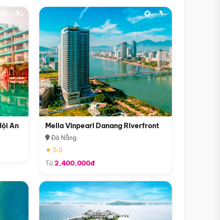
Hội An
Melia Vinpearl Danang Riverfront
Đà Nẵng
★ 5.0
Từ
2,400,000đ