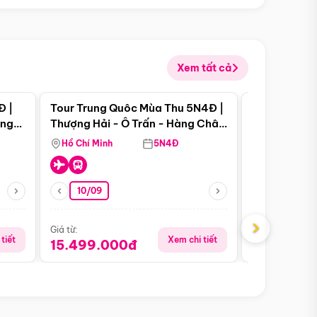
Xem tất cả
 bật
Điểm nổi bật
Đ |
Tour Trung Quôc Mùa Thu 5N4Đ |
Tour Trung
àng
Thượng Hải - Ô Trấn - Hàng Châu
| Thành Đô 
(Tour Không Shopping)
Viên Gấu Tr
Hồ Chí Minh
5N4Đ
Hồ Chí Minh
10/09
06/08
›
Giá từ:
Giá từ:
tiết
Xem chi tiết
15.499.000đ
18.990.0