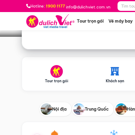
Bạn muốn đi đâu?
*
Hotline:
1900 1177
info@dulichviet.com.vn
Tour trọn gói
Vé máy bay
Tour trọn gói
Khách sạn
Nội địa
Trung Quốc
Hàn