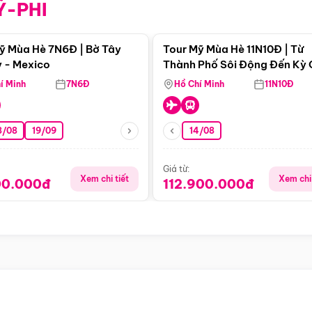
Ỹ-PHI
Điểm nổi bật
Điểm nổi
ỹ Mùa Hè 7N6Đ | Bờ Tây
Tour Mỹ Mùa Hè 11N10Đ | Từ
 - Mexico
Thành Phố Sôi Động Đến Kỳ
Thiên Nhiên Mỹ
í Minh
7N6Đ
Hồ Chí Minh
11N10Đ
8/08
19/09
14/08
Giá từ:
Xem chi tiết
Xem chi 
00.000đ
112.900.000đ