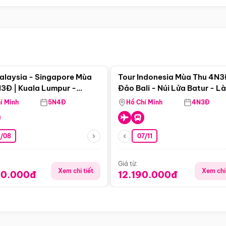
Điểm nổi bật
Điểm nổi
alaysia - Singapore Mùa
Tour Indonesia Mùa Thu 4N3
3Đ | Kuala Lumpur -
Đảo Bali - Núi Lửa Batur - L
a - Johor Baru -
Penglipuran
í Minh
5N4Đ
Hồ Chí Minh
4N3Đ
pore
3/08
07/11
Giá từ:
Xem chi tiết
Xem chi 
90.000đ
12.190.000đ