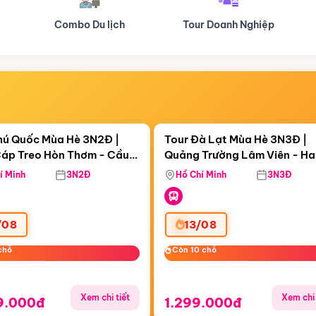
Tour Doanh Nghiệp
Du lịch Hành Hương
Điểm nổi bật
Điểm nổi
ngày 09:58:38
Còn
06 ngày 09:58:38
hú Quốc Mùa Hè 3N2Đ |
Tour Đà Lạt Mùa Hè 3N3Đ |
áp Treo Hòn Thơm - Cầu
Quảng Trường Lâm Viên - H
áp Treo Hòn Thơm
Công Viên Nước Aquatopia
Hill - Puppy Farm
í Minh
3N2Đ
Hồ Chí Minh
3N3Đ
/08
13/08
chỗ
chỗ
Còn 10 chỗ
Còn 10 chỗ
Xem chi tiết
Xem chi 
9.000đ
1.299.000đ