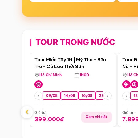
TOUR TRONG NƯỚC
Điểm nổi bật
Tour Miền Tây 1N | Mỹ Tho - Bến
Tour Đ
Tre - Cù Lao Thới Sơn
Nà - H
Nha
Hồ Chí Minh
1N0Đ
Hồ Ch
09/08
14/08
16/08
23/08
30/08
12
0
‹
Giá từ:
Giá từ:
Xem chi tiết
399.000đ
7.89