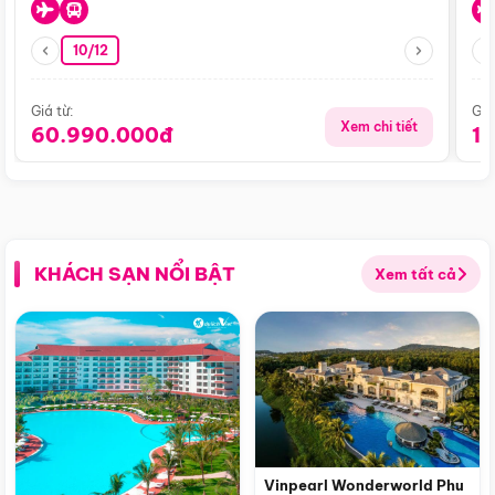
10/12
Giá từ:
Giá
Xem chi tiết
60.990.000đ
1
KHÁCH SẠN NỔI BẬT
Xem tất cả
Vinpearl Wonderworld Phu