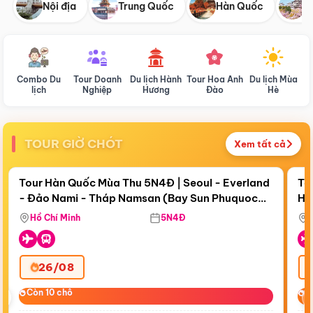
Nội địa
Trung Quốc
Hàn Quốc
N
Combo Du
Tour Doanh
Du lịch Hành
Tour Hoa Anh
Du lịch Mùa
D
lịch
Nghiệp
Hương
Đào
Hè
TOUR GIỜ CHÓT
Xem tất cả
Điểm nổi bật
Còn
18 ngày 11:18:31
Cò
Tour Hàn Quốc Mùa Thu 5N4Đ | Seoul - Everland
To
- Đảo Nami - Tháp Namsan (Bay Sun Phuquoc
Hò
Bay Sun Phuquoc Airways
Tặ
Airways)
Aq
Hồ Chí Minh
5N4Đ
26/08
‹
Còn 10 chỗ
Còn 10 chỗ
C
C