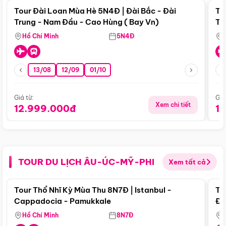
Tour Đài Loan Mùa Hè 5N4Đ | Đài Bắc - Đài
To
Trung - Nam Đầu - Cao Hùng ( Bay Vn)
Tr
Hồ Chí Minh
5N4Đ
13/08
12/09
01/10
Giá từ:
Giá
Xem chi tiết
12.999.000đ
1
TOUR DU LỊCH ÂU-ÚC-MỸ-PHI
Xem tất cả
Điểm nổi bật
Tour Thổ Nhĩ Kỳ Mùa Thu 8N7Đ | Istanbul -
To
Cappadocia - Pamukkale
Đế
Hồ Chí Minh
8N7Đ