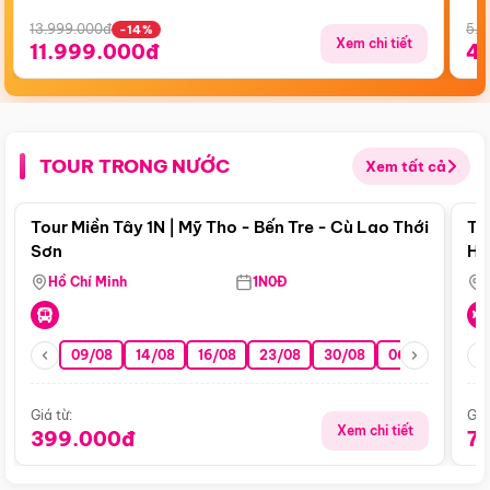
13.999.000đ
5.5
-14%
Xem chi tiết
11.999.000đ
4
TOUR TRONG NƯỚC
Xem tất cả
Điểm nổi bật
Tour Miền Tây 1N | Mỹ Tho - Bến Tre - Cù Lao Thới
To
Sơn
Hu
Hồ Chí Minh
1N0Đ
09/08
14/08
16/08
23/08
30/08
06/09
13/0
Giá từ:
Giá
Xem chi tiết
399.000đ
7