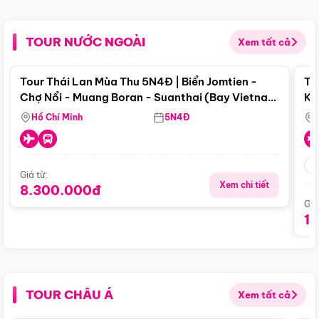
TOUR NƯỚC NGOÀI
Xem tất cả
Điểm nổi bật
Tour Thái Lan Mùa Thu 5N4Đ | Biển Jomtien -
To
Chợ Nổi - Muang Boran - Suanthai (Bay Vietnam
Ku
Airlines)
Si
Hồ Chí Minh
5N4Đ
Giá từ:
Xem chi tiết
8.300.000đ
Giá
1
TOUR CHÂU Á
Xem tất cả
Điểm nổi bật