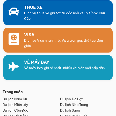
THUÊ XE
Dịch vụ thuê xe giá tốt từ các nhà xe uy tín và chu
đáo
VISA
Dịch vụ Visa nhanh, rẻ. Visa trọn gói, thủ tục đơn
giản
VÉ MÁY BAY
Vé máy bay giá rẻ nhất, nhiều khuyến mãi hấp dẫn
Trong nước
Du lịch Nam Du
Du lịch Đà Lạt
Du lịch Miền tây
Du lịch Nha Trang
Du lịch Côn Đảo
Du lịch Sapa