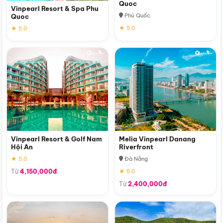
Quoc
Vinpearl Resort & Spa Phu
Phú Quốc
Quoc
★ 5.0
★ 5.0
Vinpearl Resort & Golf Nam
Melia Vinpearl Danang
Hội An
Riverfront
★ 5.0
Đà Nẵng
Từ
4,150,000đ
★ 5.0
Từ
2,400,000đ