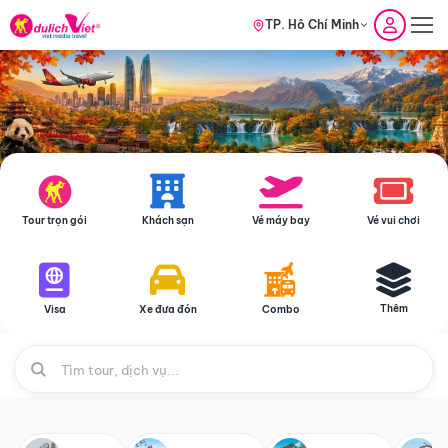
TP. Hồ Chí Minh
Tour trọn gói
Khách sạn
Vé máy bay
Vé vui chơi
Thêm
Visa
Xe đưa đón
Combo