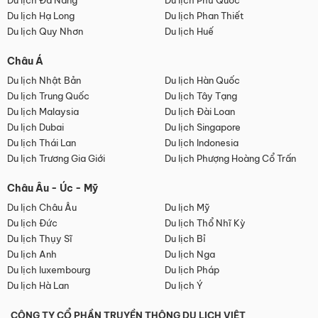
Du lịch Đà Nẵng
Du lịch Phú Quốc
Du lịch Hạ Long
Du lịch Phan Thiết
Du lịch Quy Nhơn
Du lịch Huế
Châu Á
Du lịch Nhật Bản
Du lịch Hàn Quốc
Du lịch Trung Quốc
Du lịch Tây Tạng
Du lịch Malaysia
Du lịch Đài Loan
Du lịch Dubai
Du lịch Singapore
Du lịch Thái Lan
Du lịch Indonesia
Du lịch Trương Gia Giới
Du lịch Phượng Hoàng Cổ Trấn
Châu Âu - Úc - Mỹ
Du lịch Châu Âu
Du lịch Mỹ
Du lịch Đức
Du lịch Thổ Nhĩ Kỳ
Du lịch Thụy Sĩ
Du lịch Bỉ
Du lịch Anh
Du lịch Nga
Du lịch luxembourg
Du lịch Pháp
Du lịch Hà Lan
Du lịch Ý
CÔNG TY CỔ PHẦN TRUYỀN THÔNG DU LỊCH VIỆT